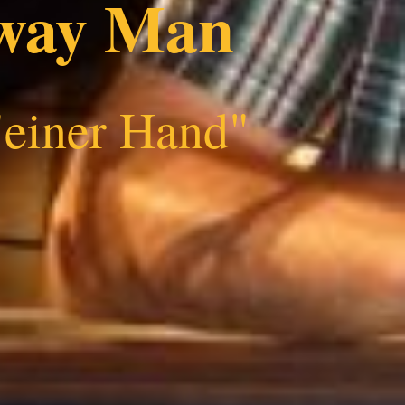
way Man
"einer Hand"