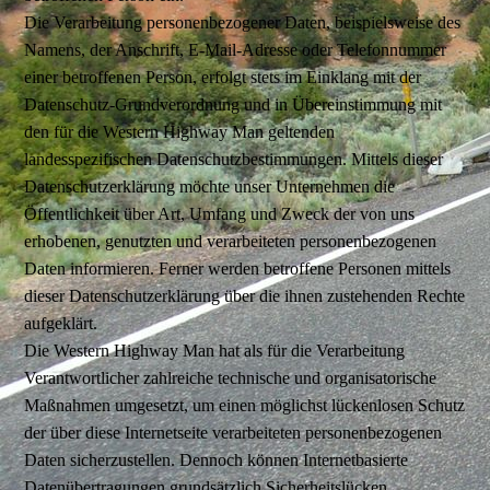
Die Verarbeitung personenbezogener Daten, beispielsweise des
Namens, der Anschrift, E-Mail-Adresse oder Telefonnummer
einer betroffenen Person, erfolgt stets im Einklang mit der
Datenschutz-Grundverordnung und in Übereinstimmung mit
den für die Western Highway Man geltenden
landesspezifischen Datenschutzbestimmungen. Mittels dieser
Datenschutzerklärung möchte unser Unternehmen die
Öffentlichkeit über Art, Umfang und Zweck der von uns
erhobenen, genutzten und verarbeiteten personenbezogenen
Daten informieren. Ferner werden betroffene Personen mittels
dieser Datenschutzerklärung über die ihnen zustehenden Rechte
aufgeklärt.
Die Western Highway Man hat als für die Verarbeitung
Verantwortlicher zahlreiche technische und organisatorische
Maßnahmen umgesetzt, um einen möglichst lückenlosen Schutz
der über diese Internetseite verarbeiteten personenbezogenen
Daten sicherzustellen. Dennoch können Internetbasierte
Datenübertragungen grundsätzlich Sicherheitslücken