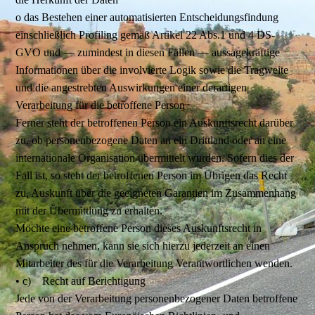
o das Bestehen einer automatisierten Entscheidungsfindung
einschließlich Profiling gemäß Artikel 22 Abs.1 und 4 DS-
GVO und — zumindest in diesen Fällen — aussagekräftige
Informationen über die involvierte Logik sowie die Tragweite
und die angestrebten Auswirkungen einer derartigen
Verarbeitung für die betroffene Person
Ferner steht der betroffenen Person ein Auskunftsrecht darüber
zu, ob personenbezogene Daten an ein Drittland oder an eine
internationale Organisation übermittelt wurden. Sofern dies der
Fall ist, so steht der betroffenen Person im Übrigen das Recht
zu, Auskunft über die geeigneten Garantien im Zusammenhang
mit der Übermittlung zu erhalten.
Möchte eine betroffene Person dieses Auskunftsrecht in
Anspruch nehmen, kann sie sich hierzu jederzeit an einen
Mitarbeiter des für die Verarbeitung Verantwortlichen wenden.
• c) Recht auf Berichtigung
Jede von der Verarbeitung personenbezogener Daten betroffene