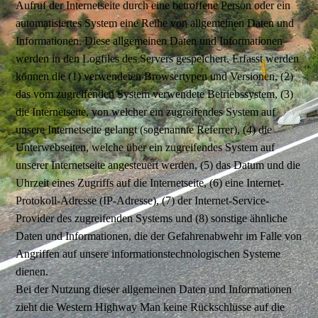
Aufruf der Internetseite durch eine betroffene Person oder ein
automatisiertes System eine Reihe von allgemeinen Daten und
Informationen. Diese allgemeinen Daten und Informationen
werden in den Logfiles des Servers gespeichert. Erfasst werden
können die (1) verwendeten Browsertypen und Versionen, (2)
das vom zugreifenden System verwendete Betriebssystem, (3)
die Internetseite, von welcher ein zugreifendes System auf
unsere Internetseite gelangt (sogenannte Referrer), (4) die
Unterwebseiten, welche über ein zugreifendes System auf
unserer Internetseite angesteuert werden, (5) das Datum und die
Uhrzeit eines Zugriffs auf die Internetseite, (6) eine Internet-
Protokoll-Adresse (IP-Adresse), (7) der Internet-Service-
Provider des zugreifenden Systems und (8) sonstige ähnliche
Daten und Informationen, die der Gefahrenabwehr im Falle von
Angriffen auf unsere informationstechnologischen Systeme
dienen.
Bei der Nutzung dieser allgemeinen Daten und Informationen
zieht die Western Highway Man keine Rückschlüsse auf die