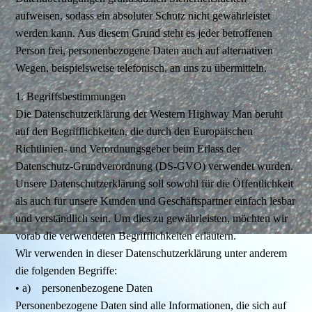
aufweisen, sodass ein absoluter Schutz nicht gewährleistet
werden kann. Aus diesem Grund steht es jeder betroffenen
Person frei, personenbezogene Daten auch auf alternativen
Wegen, beispielsweise telefonisch, an uns zu übermitteln.
1. Begriffsbestimmungen
Die Datenschutzerklärung der Western Highway Man beruht
auf den Begrifflichkeiten, die durch den Europäischen
Richtlinien- und Verordnungsgeber beim Erlass der
Datenschutz-Grundverordnung (DS-GVO) verwendet wurden.
Unsere Datenschutzerklärung soll sowohl für die Öffentlichkeit
als auch für unsere Kunden und Geschäftspartner einfach lesbar
und verständlich sein. Um dies zu gewährleisten, möchten wir
vorab die verwendeten Begrifflichkeiten erläutern.
Wir verwenden in dieser Datenschutzerklärung unter anderem
die folgenden Begriffe:
• a) personenbezogene Daten
Personenbezogene Daten sind alle Informationen, die sich auf