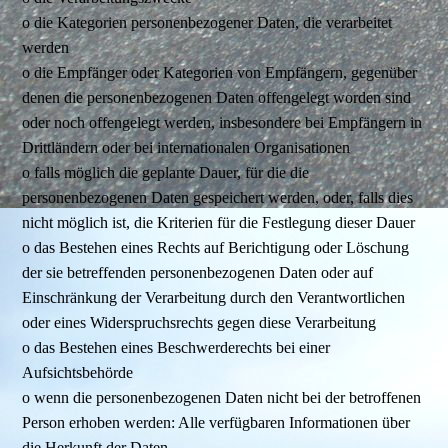
o die Kategorien personenbezogener Daten, die verarbeitet
werden
o die Empfänger oder Kategorien von Empfängern, gegenüber
denen die personenbezogenen Daten offengelegt worden sind
oder noch offengelegt werden, insbesondere bei Empfängern in
Drittländern oder bei internationalen Organisationen
o falls möglich die geplante Dauer, für die die
personenbezogenen Daten gespeichert werden, oder, falls dies
nicht möglich ist, die Kriterien für die Festlegung dieser Dauer
o das Bestehen eines Rechts auf Berichtigung oder Löschung
der sie betreffenden personenbezogenen Daten oder auf
Einschränkung der Verarbeitung durch den Verantwortlichen
oder eines Widerspruchsrechts gegen diese Verarbeitung
o das Bestehen eines Beschwerderechts bei einer
Aufsichtsbehörde
o wenn die personenbezogenen Daten nicht bei der betroffenen
Person erhoben werden: Alle verfügbaren Informationen über
die Herkunft der Daten