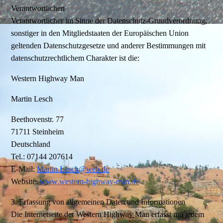
Verantwortlichen
Verantwortlicher im Sinne der Datenschutz-Grundverordnung,
sonstiger in den Mitgliedstaaten der Europäischen Union
geltenden Datenschutzgesetze und anderer Bestimmungen mit
datenschutzrechtlichem Charakter ist die:
Western Highway Man
Martin Lesch
Beethovenstr. 77
71711 Steinheim
Deutschland
Tel.: 07144 207614
E-Mail:
Martin.Lesch@web.de
Website:
www.western-highway-man.de
3. Erfassung von allgemeinen Daten und Informationen
Die Internetseite der Western Highway Man erfasst mit jedem