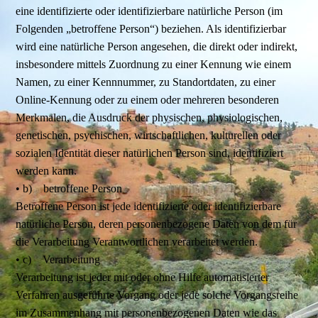
eine identifizierte oder identifizierbare natürliche Person (im
Folgenden „betroffene Person“) beziehen. Als identifizierbar
wird eine natürliche Person angesehen, die direkt oder indirekt,
insbesondere mittels Zuordnung zu einer Kennung wie einem
Namen, zu einer Kennnummer, zu Standortdaten, zu einer
Online-Kennung oder zu einem oder mehreren besonderen
Merkmalen, die Ausdruck der physischen, physiologischen,
genetischen, psychischen, wirtschaftlichen, kulturellen oder
sozialen Identität dieser natürlichen Person sind, identifiziert
werden kann.
• b) betroffene Person
Betroffene Person ist jede identifizierte oder identifizierbare
natürliche Person, deren personenbezogene Daten von dem für
die Verarbeitung Verantwortlichen verarbeitet werden.
• c) Verarbeitung
Verarbeitung ist jeder mit oder ohne Hilfe automatisierter
Verfahren ausgeführte Vorgang oder jede solche Vorgangsreihe
im Zusammenhang mit personenbezogenen Daten wie das