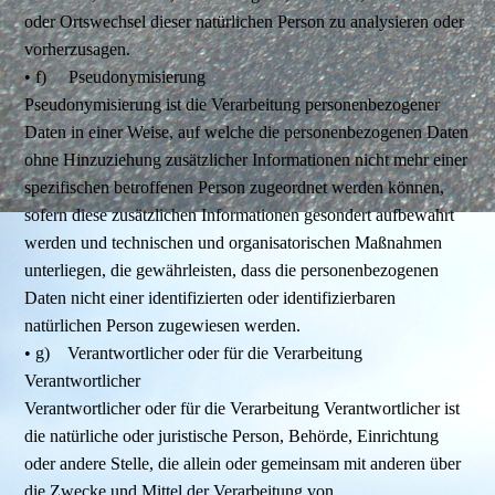
oder Ortswechsel dieser natürlichen Person zu analysieren oder
vorherzusagen.
• f) Pseudonymisierung
Pseudonymisierung ist die Verarbeitung personenbezogener
Daten in einer Weise, auf welche die personenbezogenen Daten
ohne Hinzuziehung zusätzlicher Informationen nicht mehr einer
spezifischen betroffenen Person zugeordnet werden können,
sofern diese zusätzlichen Informationen gesondert aufbewahrt
werden und technischen und organisatorischen Maßnahmen
unterliegen, die gewährleisten, dass die personenbezogenen
Daten nicht einer identifizierten oder identifizierbaren
natürlichen Person zugewiesen werden.
• g) Verantwortlicher oder für die Verarbeitung
Verantwortlicher
Verantwortlicher oder für die Verarbeitung Verantwortlicher ist
die natürliche oder juristische Person, Behörde, Einrichtung
oder andere Stelle, die allein oder gemeinsam mit anderen über
die Zwecke und Mittel der Verarbeitung von