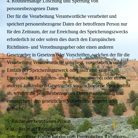
4. Routinemäßige Löschung und Sperrung von
personenbezogenen Daten
Der für die Verarbeitung Verantwortliche verarbeitet und
speichert personenbezogene Daten der betroffenen Person nur
für den Zeitraum, der zur Erreichung des Speicherungszwecks
erforderlich ist oder sofern dies durch den Europäischen
Richtlinien- und Verordnungsgeber oder einen anderen
Gesetzgeber in Gesetzen oder Vorschriften, welchen der für die
Verarbeitung Verantwortliche unterliegt, vorgesehen wurde.
Entfällt der Speicherungszweck oder läuft eine vom
Europäischen Richtlinien- und Verordnungsgeber oder einem
anderen zuständigen Gesetzgeber vorgeschriebene Speicherfrist
ab, werden die personenbezogenen Daten routinemäßig und
entsprechend den gesetzlichen Vorschriften gesperrt oder
gelöscht.
5. Rechte der betroffenen Person
• a) Recht auf Bestätigung
Jede betroffene Person hat das vom Europäischen Richtlinien-