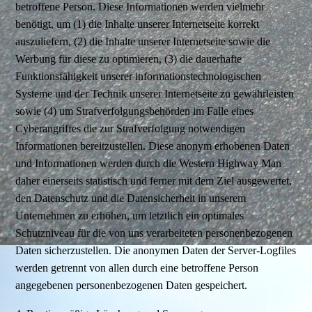
betroffene Person. Diese Informationen werden vielmehr
benötigt, um (1) die Inhalte unserer Internetseite korrekt
auszuliefern, (2) die Inhalte unserer Internetseite sowie die
Werbung für diese zu optimieren, (3) die dauerhafte
Funktionsfähigkeit unserer informationstechnologischen
Systeme und der Technik unserer Internetseite zu gewährleisten
sowie (4) um Strafverfolgungsbehörden im Falle eines
Cyberangriffes die zur Strafverfolgung notwendigen
Informationen bereitzustellen. Diese anonym erhobenen Daten
und Informationen werden durch die Western Highway Man
daher einerseits statistisch und ferner mit dem Ziel ausgewertet,
den Datenschutz und die Datensicherheit in unserem
Unternehmen zu erhöhen, um letztlich ein optimales
Schutzniveau für die von uns verarbeiteten personenbezogenen
Daten sicherzustellen. Die anonymen Daten der Server-Logfiles
werden getrennt von allen durch eine betroffene Person
angegebenen personenbezogenen Daten gespeichert.