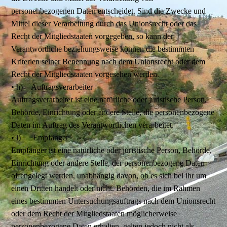
personenbezogenen Daten entscheidet. Sind die Zwecke und
Mittel dieser Verarbeitung durch das Unionsrecht oder das
Recht der Mitgliedstaaten vorgegeben, so kann der
Verantwortliche beziehungsweise können die bestimmten
Kriterien seiner Benennung nach dem Unionsrecht oder dem
Recht der Mitgliedstaaten vorgesehen werden.
• h) Auftragsverarbeiter
Auftragsverarbeiter ist eine natürliche oder juristische Person,
Behörde, Einrichtung oder andere Stelle, die personenbezogene
Daten im Auftrag des Verantwortlichen verarbeitet.
• i) Empfänger
Empfänger ist eine natürliche oder juristische Person, Behörde,
Einrichtung oder andere Stelle, der personenbezogene Daten
offengelegt werden, unabhängig davon, ob es sich bei ihr um
einen Dritten handelt oder nicht. Behörden, die im Rahmen
eines bestimmten Untersuchungsauftrags nach dem Unionsrecht
oder dem Recht der Mitgliedstaaten möglicherweise
personenbezogene Daten erhalten, gelten jedoch nicht als